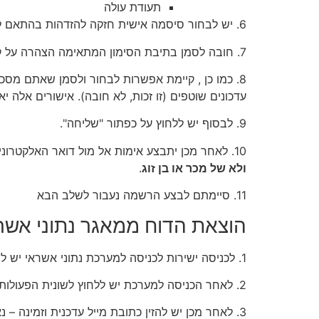
תעודת עולה
6. יש לבחור סיסמה אישית חזקה להזדהות בהתאם לדרישות המופיעות במסגרת. יופיע מכוון ירוק המציג את חוזק הסיסמה.
7. חובה לסמן בתיבת הסימון המתאימה הצהרה על קריאה ואישור של תנאי שימוש.
8. כמו כן , קיימת אפשרות לבחור ולסמן שאתם מס
עדכונים שוטפים (זו זכות, לא חובה). אישורים אלה
9. לבסוף יש ללחוץ על כפתור "שליחה".
10. לאחר מכן יתבצע אימות אל מול דואר האלקטרוני שלכם ואל מול הנייד שאותו הזנתם
ולא של מכר או בן זוג
.
11. סיימתם לבצע הרשמה נעבור לשלב הבא
הוצאת הדוח ממאגר נתוני אשר
1. לכניסה ישירות לכניסה למערכת נתוני אשראי יש להיכנס
2. לאחר הכניסה למערכת יש ללחוץ לשונית הפעולות ואחריה על הכיתוב "הזמנת דוח"
3. לאחר מכן יש להזין כתובת מייל עדכנית וזמינה – נא לא לשנות כלום ברובריקות העליונות ולא לסמן וי על שום דבר