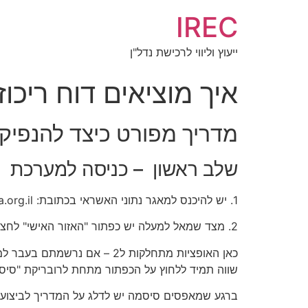
IREC
ייעוץ וליווי לרכישת נדל"ן
איך מוציאים דוח ריכוז
מדריך מפורט כיצד להנפיק דו
שלב ראשון – כניסה למערכת
1. יש להיכנס למאגר נתוני האשראי בכתובת: https://www.creditdata.org.il
2. מצד שמאל למעלה יש כפתור "האזור האישי" לחצ/י עליו, לאחר מכן יפתח עמוד נוסף שם יש ללחוץ "מעבר לאזור האישי"
כאן האופציות מתחלקות ל2 
שווה תמיד ללחוץ על הכפתור מתחת לרובריקת "סיס
ברגע שמאפסים סיסמה יש לדלג על המדריך לביצוע 