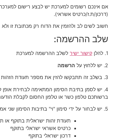
(דרכון/ת.ז/כרטיס אשראי).
חשוב לשים לב ולהזמין את הדוח רק מכתובת זו ולא
שלב ההרשמה:
1. להלן
קישור ישיר
לשלב ההרשמה למערכת
2. יש ללחוץ על
הרשמה
3. בשלב זה תתבקשו להזין את מספר תעודת הזהות שלכם ,שמכם הפרטי ושם המשפחה, כתובת דואר אלקטרוני ומספר הטלפון הנייד האישי שלכם בשדות המיועדים לכך.
4. יש לסמן בתיבת הסימון המתאימה לבחירת אופן
ברשותכם טלפון כשר או טלפון החסום לקבלת הודעו
5. יש לבחור על ידי סימון "וי" בתיבות הסימון שני אמצעי אימות מתוך 4 אפשריים, ולהזין את הפרטים הנדרשים בשדות המתאימים:
תעודת זהות ישראלית בתוקף או ת
כרטיס אשראי ישראלי בתוקף
דרכון ישראלי בתוקף