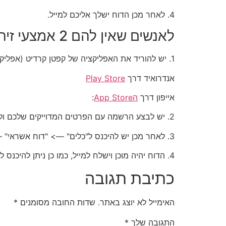
4. לאחר מכן הדוח ישלך אליכם למייל.
לאנשים שאין להם 2 אמצעי זיהוי מומלץ להוציא את הדוח דרך קפטן קרדיט:
1. יש להוריד את האפליקציה של קפטן קרדיט (אפליקצה של לשכת האשראי D&B) בדרכים הבאות:
אנדרואיד דרך
Play Store
אייפון דרך
הApp Store
:
2. יש לבצע הרשמה עם הפרטים המדוייקים שלכם ולאחר מכן יש ללחוץ "הרשמה עם תעודת זהות"
3. לאחר מכן יש להיכנס ל"כלים" —> "דוח אשראי" –> "להורדת דוח ריכוז נתונים"
4. הדוח יהיה מוכן וישלח למייל, כמו כן ניתן להיכנס לאפליקציה ולהוריד אותו ישירות לטלפון.
כתיבת תגובה
האימייל לא יוצג באתר.
שדות החובה מסומנים
*
התגובה שלך
*