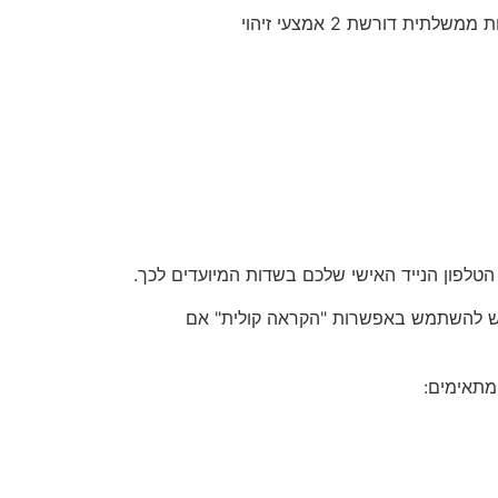
אם אינכם רשומים למערכת יש לבצע רישום למערכת הזדהות ממשלתית בכפתור "הרשמה", חשוב לזכור שמערכת הזדהות ממשלתית דורשת 2 אמצעי זיהוי
(יש להשתמש באפשרות "הקראה קולית" אם