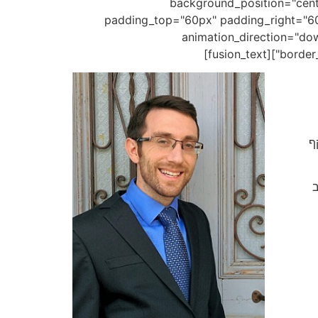
background_position="cente
padding_top="60px" padding_right="60
animation_direction="dow
border_
ף
ב