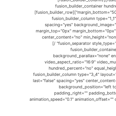
[/fusion_builder_row][/fusion_builder_containe
margin_bottom="50px" background_color="rgba(255,255,255,0)" padding_right="30px" padding_left="30px" type="legacy"][fusion_builder_row]
[fusion_builder_column type="1_1
spacing="yes" background_image=""
margin_top="0px" margin_bottom="0px" c
center_content="no" min_height="none"
border_sizes_bottom="" border_sizes_left="" border_sizes_right="" first="true"][fusion_separator style_type="none" alignment="center" /]
[/fusion_builder_column][/fusion_builder_row][/fusio
background_parallax="none" en
video_aspect_ratio="16:9" video_m
hundred_percent="no" equal_heigh
border_sizes_bottom="0px" border_sizes_left="0px" border_sizes_right="0px"][fusion_builder_row][fusion_builder_column type="3_
last="false" spacing="yes" center_conte
background_position="left to
padding_right="" padding_bott
animation_speed="0.1" animation_offset="" 