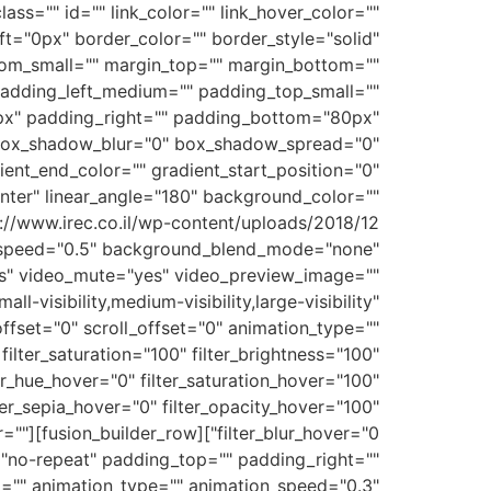
ss="" id="" link_color="" link_hover_color=""
t="0px" border_color="" border_style="solid"
om_small="" margin_top="" margin_bottom=""
dding_left_medium="" padding_top_small=""
0px" padding_right="" padding_bottom="80px"
 box_shadow_blur="0" box_shadow_spread="0"
ent_end_color="" gradient_start_position="0"
enter" linear_angle="180" background_color=""
x_speed="0.5" background_blend_mode="none"
es" video_mute="yes" video_preview_image=""
-visibility,medium-visibility,large-visibility"
offset="0" scroll_offset="0" animation_type=""
filter_saturation="100" filter_brightness="100"
lter_hue_hover="0" filter_saturation_hover="100"
lter_sepia_hover="0" filter_opacity_hover="100"
or=""
"no-repeat" padding_top="" padding_right=""
="" animation_type="" animation_speed="0.3"