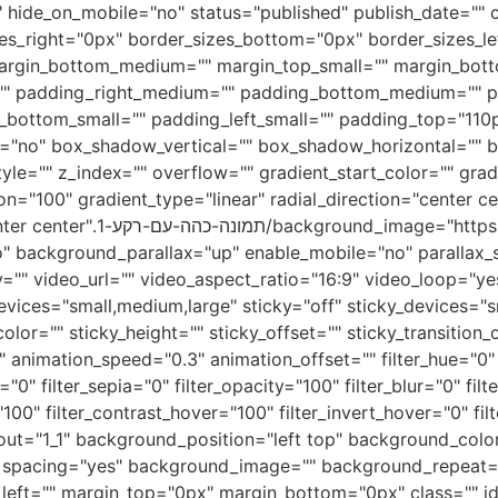
hide_on_mobile="no" status="published" publish_date="" cla
es_right="0px" border_sizes_bottom="0px" border_sizes_lef
rgin_bottom_medium="" margin_top_small="" margin_bott
" padding_right_medium="" padding_bottom_medium="" pa
g_bottom_small="" padding_left_small="" padding_top="11
="no" box_shadow_vertical="" box_shadow_horizontal=""
e="" z_index="" overflow="" gradient_start_color="" gradi
on="100" gradient_type="linear" radial_direction="center c
.co.il/wp-content/uploads/2018/12
" background_parallax="up" enable_mobile="no" paralla
"" video_url="" video_aspect_ratio="16:9" video_loop="y
vices="small,medium,large" sticky="off" sticky_devices="small
lor="" sticky_height="" sticky_offset="" sticky_transition_
" animation_speed="0.3" animation_offset="" filter_hue="0" 
t="0" filter_sepia="0" filter_opacity="100" filter_blur="0" fi
"100" filter_contrast_hover="100" filter_invert_hover="0" fi
uilder_column type="1_1" layout="1_1" background_position="left top" background_col
d" spacing="yes" background_image="" background_repeat=
eft="" margin_top="0px" margin_bottom="0px" class="" id