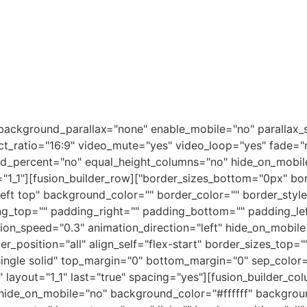
er background_parallax="none" enable_mobile="no" paralla
ct_ratio="16:9" video_mute="yes" video_loop="yes" fade="
_percent="no" equal_height_columns="no" hide_on_mobile
1" layout="1_1"
eft top" background_color="" border_color="" border_styl
g_top="" padding_right="" padding_bottom="" padding_le
tion_speed="0.3" animation_direction="left" hide_on_mobil
er_position="all" align_self="flex-start" border_sizes_top=
ion_separator style_type="single solid" top_margin="0" bottom_margin="0" sep_
n][fusion_builder_column type="1_1" layout="1_1" last="true" spacing="yes"
 hide_on_mobile="no" background_color="#ffffff" backgro