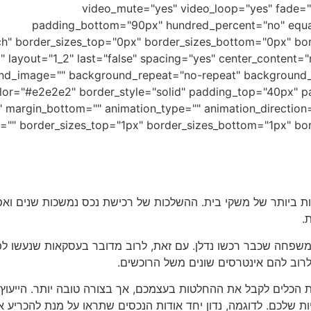
video_mute="yes" video_loop="yes" fade="
padding_bottom="90px" hundred_percent="no" equa
olumn type="1_2" layout="1_2" last="false" spacing="yes" center_con
nd_image="" background_repeat="no-repeat" background_po
color="#e2e2e2" border_style="solid" padding_top="40px"
 margin_bottom="" animation_type="" animation_direction=
="" border_sizes_top="1px" border_sizes_bottom="1px" bord
ת ביותר של משקי בית. ההשלכות של רכישת נכס נמשכות שנים ואפ
.
 משפחה שכבר רכשו נדלן. עם זאת, לרוב מדובר בעסקאות שנעשו לפני
רוב להם אינטרסים שונים משל הרוכשים.
את הכלים לקבל את ההחלטות בעצמכם, אך בצורה טובה יותר. הייע
יות שלכם. לדוגמה, נדון יחד אודות הנכסים שתראו על מנת להכריע