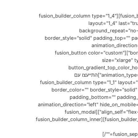
[/fusion_text][fusion_separator style_type="none" top_margin="10" alignment="center" /][/fusion_builder_column][fusion_builder_column type="1_4"
layout="1_4" last="
background_repeat="no-re
border_style="solid" padding_top="" p
animation_direction
border_sizes_bottom="0px" border_sizes_left="0px" border_sizes_right="0px" first="false" spacing_left="1%"][fusion_button color="custom"
size="xlarge" 
button_gradient_top_color_h
icon_divider="no" modal="שאלות" animation_type="0" animation_direction="left" animation_speed="1" alignment="center"]התייעצו עם
fusion_button][/fusion_builder_column][fusion_builder_co=""
border_color="" border_style="soli
padding_bottom="" padding_l
animation_direction="left" hide_on_mobile
align_self="flex-start" border_sizes_top="" border_sizes_bottom="" border_sizes_left="" border_sizes_right="" first="true"][fusion_modal
name="שאלות" title="התייעצו עם מומחה" size="large" background="#ffffff" show_footer="yes"][fusion_builder_row_inner][fusion_builder_column_inner