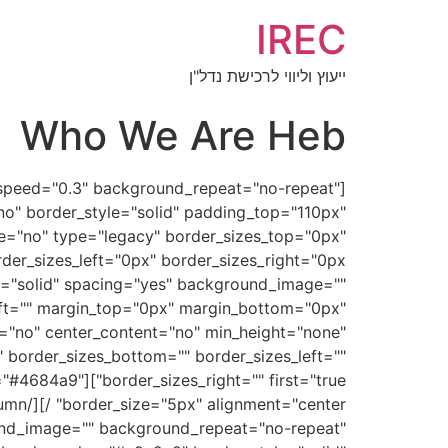
IREC
ייעוץ וליווי לרכישת נדל"ן
Who We Are Heb
x_speed="0.3" background_repeat="no-repeat"
no" border_style="solid" padding_top="110px"
="no" type="legacy" border_sizes_top="0px"
e="solid" spacing="yes" background_image=""
ft="" margin_top="0px" margin_bottom="0px"
e="no" center_content="no" min_height="none"
"" border_sizes_bottom="" border_sizes_left=""
color="#4684a9"
und_image="" background_repeat="no-repeat"