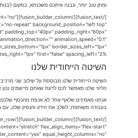
ומתן טוב יותר, ונבנה איתכם משכנתא, במקום לבנות
ntent="no"
="no-repeat" background_position="left top"
lid" padding_top="40px" padding_right="60px"
nimation_direction="" animation_speed="0.1"
r_sizes_bottom="1px" border_sizes_left="1px"
_right="1px" first="false" spacing_left="2%"][fusion_text]
השיטה הייחודית שלנו
השיטה הייחודית שלנו מבוססת על שילוב שני מרכיבים:
הליווי שלנו מאפשר לכם לדעת שאתם מיישמים נכון 
אנחנו מאמינים שלאף אחד לא אכפת מהכסף שלכם יו
בעבודה משותפת, לשלב את הידע והנסיון שלנו, עם ה
ntent="stretch" flex_align_items="flex-start"
nter_content="yes" equal_height_columns="no"