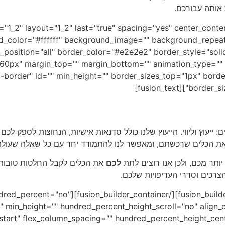
 אותה עבורכם.
[fusion_builder_column type="1_2" layout="1_2" last="true" spacing="yes" center_co
_color="#ffffff" background_image="" background_repeat
r_position="all" border_color="#e2e2e2" border_style="so
0px" margin_top="" margin_bottom="" animation_type="" a
-border" id="" min_height="" border_sizes_top="1px" borde
border_sizes
 ייעוץ וליווי. הייעוץ שלנו כולל סדנאות אישיות, הנחוצות לספק ל
את הכלים שרכשתם, ומאפשר לנו להתמודד יחד עם כל שאלה שעולה 
תר מכם, ולכן אנו רוצים לתת
לכם
את הכלים לקבל החלטות טובות ומ
צרכים וסדרי העדיפויות שלכם.
container type="legacy" hundred_percent="no"
min_height="" hundred_percent_height_scroll="no" align_co
x-start" flex_column_spacing="" hundred_percent_height_ce