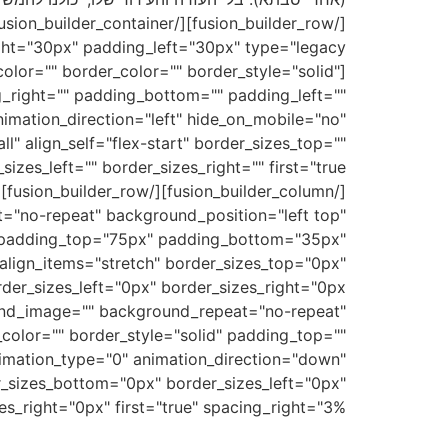
olor="" border_color="" border_style="solid"
right="" padding_bottom="" padding_left=""
imation_direction="left" hide_on_mobile="no"
l" align_self="flex-start" border_sizes_top=""
="no-repeat" background_position="left top"
d" padding_top="75px" padding_bottom="35px"
align_items="stretch" border_sizes_top="0px"
ound_image="" background_repeat="no-repeat"
_color="" border_style="solid" padding_top=""
imation_type="0" animation_direction="down"
r_sizes_bottom="0px" border_sizes_left="0px"
right="0px" first="true" spacing_right="3%"][fusion_text]