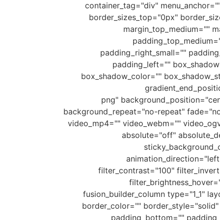
container_tag="div" menu_anchor="" 
border_sizes_top="0px" border_siz
margin_top_medium="" ma
padding_top_medium="
padding_right_small="" paddin
padding_left="" box_shadow
box_shadow_color="" box_shadow_styl
gradient_end_positi
background_image="https://www.irec/תמונה-כהה-עם-רקע-1.png" background_position="center center"
background_repeat="no-repeat" fade="no
video_mp4="" video_webm="" video_ogv=
absolute="off" absolute_de
sticky_background_co
animation_direction="left
filter_contrast="100" filter_inver
filter_brightness_hover=
filter_blur_hover="0"][fusion_builder_row][fusion_b
border_color="" border_style="soli
padding_bottom="" padding_l