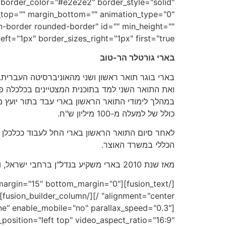
 border_color="#e2e2e2" border_style="solid"
top="" margin_bottom="" animation_type="0"
n-border rounded-border" id="" min_height=""
border_sizes_right="1px" first="true"][fusion_text]
בארי גורטלר הר-טוב
בארי בוגר תואר ראשון ושני מהאוניברסיטה העברית. 
ואת התואר השני למד בתוכנית המצטיינים בכלכלה פי
במהלך לימודי התואר הראשון בארי עבד בתור יועץ 
כולל של למעלה מ-100 מיליון ש"ח.
לאחר סיום התואר הראשון בארי החל לעבוד ככלכלן 
הכללי במשרד האוצר.
מאז שנת 2010 בארי משקיע בנדל"ן ברחבי ישראל, ומייעץ ללקוחות בכל נושא שקשור לנדל"ן.
e" top_margin="15" bottom_margin="0"
ne" enable_mobile="no" parallax_speed="0.3"
sition="left top" video_aspect_ratio="16:9"