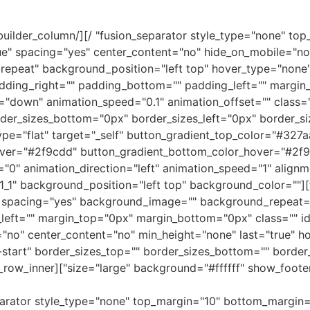
true" spacing="yes" center_content="no" hide_on_mobile="
peat" background_position="left top" hover_type="none" l
adding_right="" padding_bottom="" padding_left="" margin
="down" animation_speed="0.1" animation_offset="" class="
type="flat" target="_self" button_gradient_top_color="#32
over="#2f9cdd" button_gradient_bottom_color_hover="#2f9c
מומחה[/lumn type="1_1" layout="1_1" background_position="left top" background_color
d" spacing="yes" background_image="" background_repeat=
eft="" margin_top="0px" margin_bottom="0px" class="" id
="no" center_content="no" min_height="none" last="true" ho