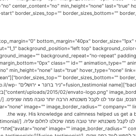
="no" center_content="no" min_height="none" last="true" ho
start" border_sizes_top="" border_sizes_bottom="" border_sizes_left
לקוחות מספרים
umn type="1_1" layout="1_1" background_position="left top" background_c
ckground_image="" background_repeat="no-repeat" padding
margin_bottom="0px" class="" id="" animation_type="" anim
" min_height="none" last="true" hover_type="none" link="" 
ls design="clean"
usion_testimonial name
get="_self
the way. His knowledge and calmness helped us get a 
ומארק • ירושלים" lf